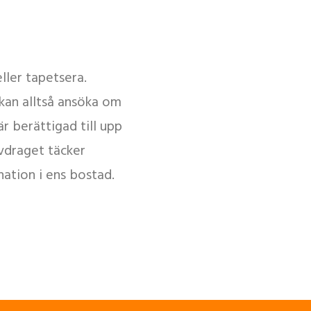
ler tapetsera.
 kan alltså ansöka om
r berättigad till upp
avdraget täcker
ation i ens bostad.